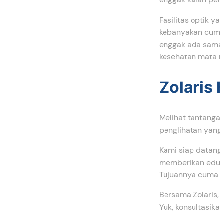
Fasilitas optik 
kebanyakan cuma 
enggak ada sama
kesehatan mata m
Zolaris
Melihat tantanga
penglihatan yan
Kami siap datang
memberikan eduka
Tujuannya cuma 
Bersama Zolaris,
Yuk, konsultasik