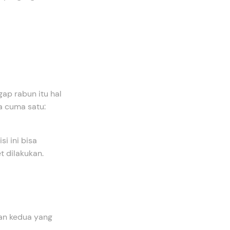
ap rabun itu hal
a cuma satu:
si ini bisa
t dilakukan.
gan kedua yang