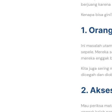
berjuang karena
Kenapa bisa gin
1. Oran
Ini masalah utam
sepele. Mereka 
mereka enggak bi
Kita juga sering 
dicegah dan diob
2. Akse
Mau periksa mata
enggak kalah pen