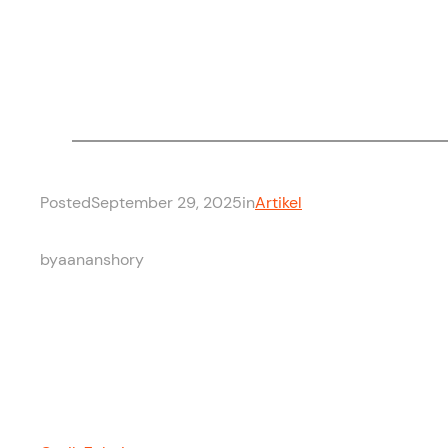
Posted
September 29, 2025
in
Artikel
by
aananshory