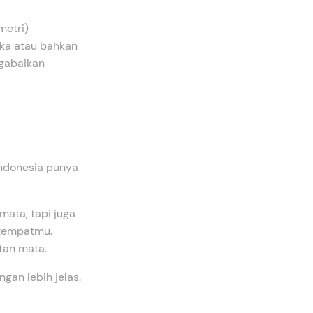
metri)
ngka atau bahkan
ngabaikan
Indonesia punya
mata, tapi juga
 tempatmu.
tan mata.
gan lebih jelas.