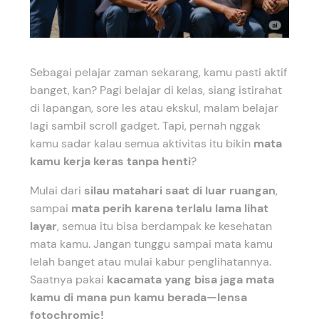
Sebagai pelajar zaman sekarang, kamu pasti aktif
banget, kan? Pagi belajar di kelas, siang istirahat
di lapangan, sore les atau ekskul, malam belajar
lagi sambil scroll gadget. Tapi, pernah nggak
kamu sadar kalau semua aktivitas itu bikin
mata
kamu kerja keras tanpa henti
?
Mulai dari
silau matahari saat di luar ruangan
,
sampai
mata perih karena terlalu lama lihat
layar
, semua itu bisa berdampak ke kesehatan
mata kamu. Jangan tunggu sampai mata kamu
lelah banget atau mulai kabur penglihatannya.
Saatnya pakai
kacamata yang bisa jaga mata
kamu di mana pun kamu berada—lensa
fotochromic!