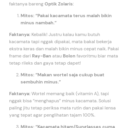
faktanya bareng
Optik Zolaris
:
Mitos: “Pakai kacamata terus malah bikin
minus nambah.”
Faktanya:
Kebalik! Justru kalau kamu butuh
kacamata tapi nggak dipakai, mata bakal bekerja
ekstra keras dan malah bikin minus cepat naik. Pakai
frame dari
Ray-Ban
atau
Bolon
favoritmu biar mata
tetap rileks dan gaya tetap dapet!
Mitos: “Makan wortel saja cukup buat
sembuhin minus.”
Faktanya:
Wortel memang baik (vitamin A), tapi
nggak bisa “menghapus” minus kacamata. Solusi
paling jitu tetap periksa mata rutin dan pakai lensa
yang tepat agar penglihatan tajam 100%.
Mitos: “Kacamata hitam/Sunglasses cuma