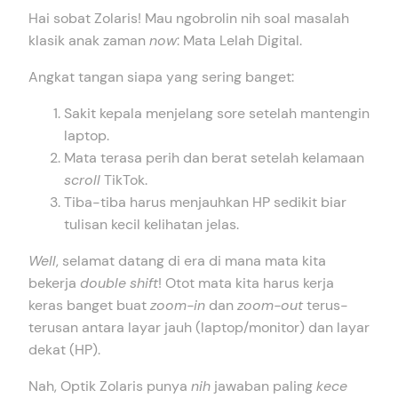
Hai sobat Zolaris! Mau ngobrolin nih soal masalah
klasik anak zaman
now
: Mata Lelah Digital.
Angkat tangan siapa yang sering banget:
Sakit kepala menjelang sore setelah mantengin
laptop.
Mata terasa perih dan berat setelah kelamaan
scroll
TikTok.
Tiba-tiba harus menjauhkan HP sedikit biar
tulisan kecil kelihatan jelas.
Well
, selamat datang di era di mana mata kita
bekerja
double
shift
! Otot mata kita harus kerja
keras banget buat
zoom-in
dan
zoom-out
terus-
terusan antara layar jauh (laptop/monitor) dan layar
dekat (HP).
Nah, Optik Zolaris punya
nih
jawaban paling
kece