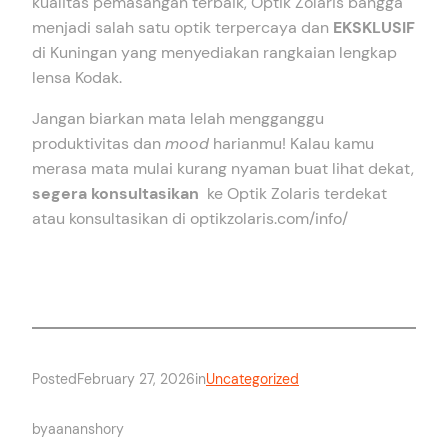
kualitas pemasangan terbaik, Optik Zolaris bangga
menjadi salah satu optik terpercaya dan
EKSKLUSIF
di Kuningan yang menyediakan rangkaian lengkap
lensa Kodak.
Jangan biarkan mata lelah mengganggu
produktivitas dan
mood
harianmu! Kalau kamu
merasa mata mulai kurang nyaman buat lihat dekat,
segera konsultasikan
ke Optik Zolaris terdekat
atau konsultasikan di optikzolaris.com/info/
Posted
February 27, 2026
in
Uncategorized
by
aananshory