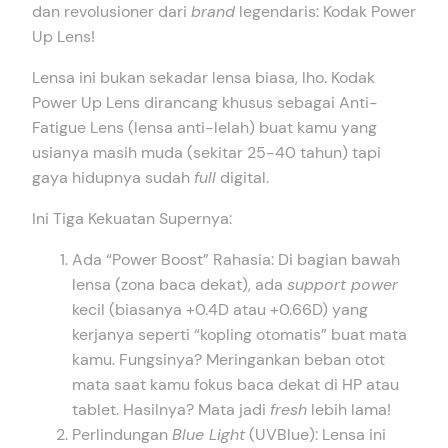
dan revolusioner dari
brand
legendaris: Kodak Power
Up Lens!
Lensa ini bukan sekadar lensa biasa, lho. Kodak
Power Up Lens dirancang khusus sebagai Anti-
Fatigue Lens (lensa anti-lelah) buat kamu yang
usianya masih muda (sekitar 25-40 tahun) tapi
gaya hidupnya sudah
full
digital.
Ini Tiga Kekuatan Supernya:
Ada “Power Boost” Rahasia: Di bagian bawah
lensa (zona baca dekat), ada
support power
kecil (biasanya +0.4D atau +0.66D) yang
kerjanya seperti “kopling otomatis” buat mata
kamu. Fungsinya? Meringankan beban otot
mata saat kamu fokus baca dekat di HP atau
tablet. Hasilnya? Mata jadi
fresh
lebih lama!
Perlindungan
Blue Light
(UVBlue): Lensa ini