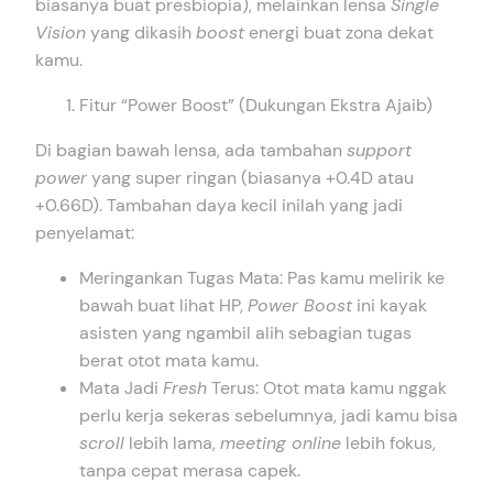
biasanya buat presbiopia), melainkan lensa
Single
Vision
yang dikasih
boost
energi buat zona dekat
kamu.
Fitur “Power Boost” (Dukungan Ekstra Ajaib)
Di bagian bawah lensa, ada tambahan
support
power
yang super ringan (biasanya +0.4D atau
+0.66D). Tambahan daya kecil inilah yang jadi
penyelamat:
Meringankan Tugas Mata: Pas kamu melirik ke
bawah buat lihat HP,
Power Boost
ini kayak
asisten yang ngambil alih sebagian tugas
berat otot mata kamu.
Mata Jadi
Fresh
Terus: Otot mata kamu nggak
perlu kerja sekeras sebelumnya, jadi kamu bisa
scroll
lebih lama,
meeting online
lebih fokus,
tanpa cepat merasa capek.