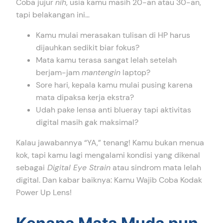
Coba jujur
nih
, usia kamu masih 20-an atau 30-an,
tapi belakangan ini…
Kamu mulai merasakan tulisan di HP harus
dijauhkan sedikit biar fokus?
Mata kamu terasa sangat lelah setelah
berjam-jam
mantengin
laptop?
Sore hari, kepala kamu mulai pusing karena
mata dipaksa kerja ekstra?
Udah pake lensa anti blueray tapi aktivitas
digital masih gak maksimal?
Kalau jawabannya “YA,” tenang! Kamu bukan menua
kok, tapi kamu lagi mengalami kondisi yang dikenal
sebagai
Digital Eye Strain
atau sindrom mata lelah
digital. Dan kabar baiknya: Kamu Wajib Coba Kodak
Power Up Lens!